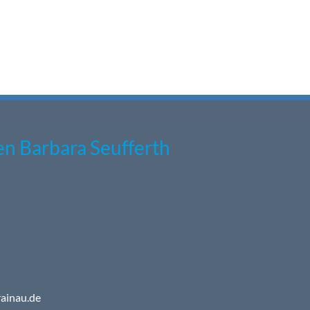
n Barbara Seufferth
ainau.de