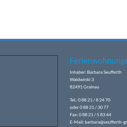
Ferienwohnunge
Inhaber: Barbara Seufferth
Waldwinkl 3
82491 Grainau
Tel.: 0 88 21 / 8 24 70
oder 0 88 21 / 30 77
Fax: 0 88 21 / 5 83 44
E-Mail:
barbara@seufferth-gr