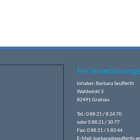
Ferienwohnunge
Inhaber: Barbara Seufferth
Waldwinkl 3
82491 Grainau
Tel.: 0 88 21 / 8 24 70
oder 0 88 21 / 30 77
Fax: 0 88 21 / 5 83 44
E-Mail:
barbara@seufferth-gr