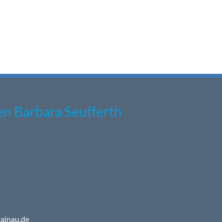
n Barbara Seufferth
ainau.de