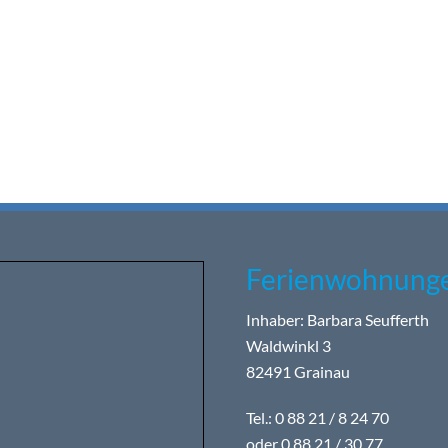
Ferienwohnunge
Inhaber: Barbara Seufferth
Waldwinkl 3
82491 Grainau
Tel.: 0 88 21 / 8 24 70
oder 0 88 21 / 30 77