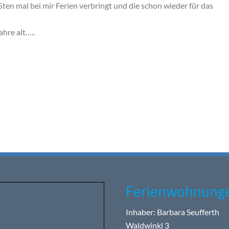
5ten mal bei mir Ferien verbringt und die schon wieder für das
hre alt…..
Ferienwohnunge
Inhaber: Barbara Seufferth
Waldwinkl 3